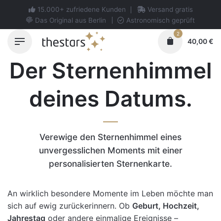
Skip
15.000+ zufriedene Kunden
Versand gratis
to
Das Original aus Berlin
Astronomisch geprüft
content
2
40,00
€
Der Sternenhimmel
deines Datums.
Verewige den Sternenhimmel eines
unvergesslichen Moments mit einer
personalisierten Sternenkarte.
An wirklich besondere Momente im Leben möchte man
sich auf ewig zurückerinnern. Ob
Geburt, Hochzeit,
Jahrestag
oder andere einmalige Ereignisse –