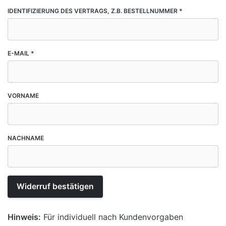
IDENTIFIZIERUNG DES VERTRAGS, Z.B. BESTELLNUMMER
*
E-MAIL
*
E
VORNAME
-
M
A
I
NACHNAME
L
(
W
I
E
Widerruf bestätigen
D
E
R
Hinweis:
Für individuell nach Kundenvorgaben
H