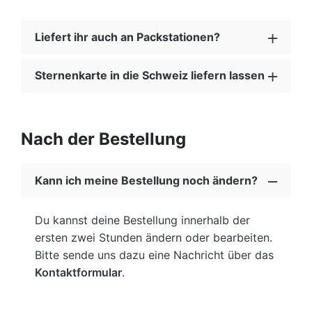
Liefert ihr auch an Packstationen?
Sternenkarte in die Schweiz liefern lassen
Ab einem Warenwert von 49,00 € versenden
wir deine Bestellung auch an DHL-
Packstationen. Hierfür benötigen wir deine
Wir versenden natürlich auch in die Schweiz.
Kundennummer sowie die Adresse und
Bitte beachte die verlängerte Lieferzeit und
Nach der Bestellung
Nummer der Packstation.
erhöhten Versandkosten aufgrund der
Verzollung. Alternativ können wir dir auch
Kann ich meine Bestellung noch ändern?
Anbieter wie
meineinkauf.ch/
sehr empfehlen.
Diese stellen dir gegen eine kleine Gebühr
eine deutsche Lieferadresse bereit, mit der du
Du kannst deine Bestellung innerhalb der
versandkostenfrei bei uns im Shop bestellen
ersten zwei Stunden ändern oder bearbeiten.
kannst und übernehmen dann die Verzollung
Bitte sende uns dazu eine Nachricht über das
und den Versand zu dir nach Hause.
Kontaktformular
.