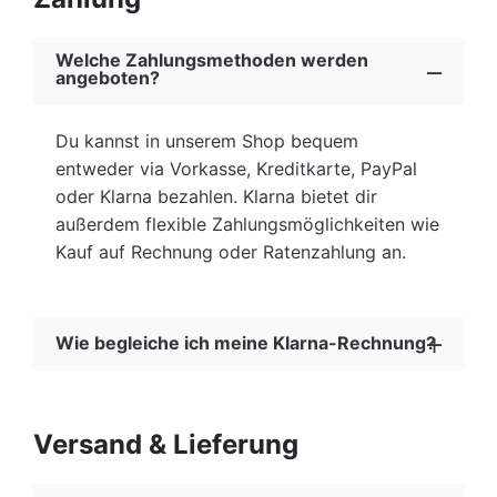
auswählen. Deine Sternenkarte wird dann von
uns staubfrei gerahmt und in einer
Welche Zahlungsmethoden werden
Sicherheitsverpackung an dich versendet. Ab
angeboten?
sofort sind ausserdem auch magnetische
Posterleisten in drei Ausführungen (schwarz,
Du kannst in unserem Shop bequem
weiss, natur) erhältlich.
entweder via Vorkasse, Kreditkarte, PayPal
oder Klarna bezahlen. Klarna bietet dir
außerdem flexible Zahlungsmöglichkeiten wie
Kauf auf Rechnung oder Ratenzahlung an.
Wie begleiche ich meine Klarna-Rechnung?
Wenn du Klarna als Zahlungsmethode gewählt
hast, erhältst du erst einige Tage nach dem
Versand & Lieferung
Erhalt deiner Bestellung, alle weiteren
Zahlungsinformationen.