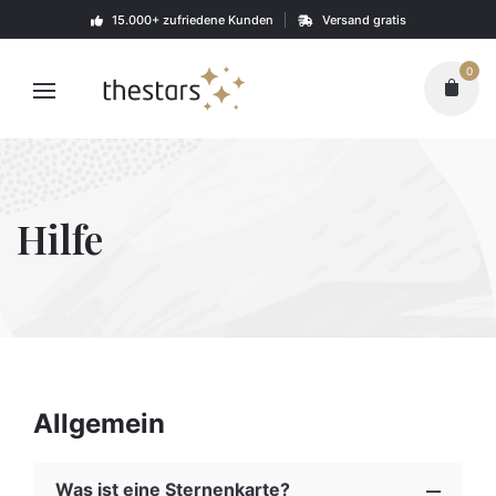
Skip
15.000+ zufriedene Kunden
Versand gratis
to
content
0
Hilfe
Allgemein
Was ist eine Sternenkarte?