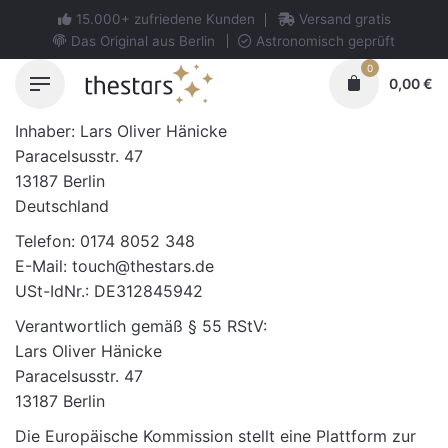
Skip
15.000+ zufriedene Kunden
Versand gratis
to
Das Original aus Berlin
Astronomisch geprüft
content
0
0,00
€
Inhaber: Lars Oliver Hänicke
Paracelsusstr. 47
13187 Berlin
Deutschland
Telefon: 0174 8052 348
E-Mail: touch@thestars.de
USt-IdNr.: DE312845942
Verantwortlich gemäß § 55 RStV:
Lars Oliver Hänicke
Paracelsusstr. 47
13187 Berlin
Die Europäische Kommission stellt eine Plattform zur