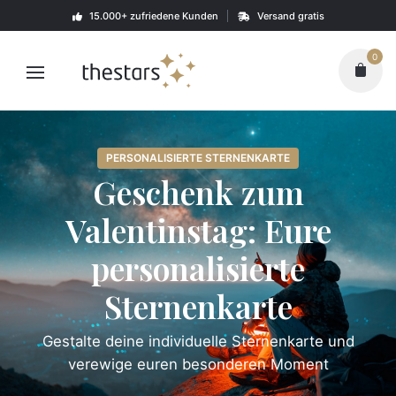
Skip
15.000+ zufriedene Kunden
Versand gratis
to
content
0
PERSONALISIERTE STERNENKARTE
Geschenk zum
Valentinstag: Eure
personalisierte
Sternenkarte
Gestalte deine individuelle Sternenkarte und
verewige euren besonderen Moment